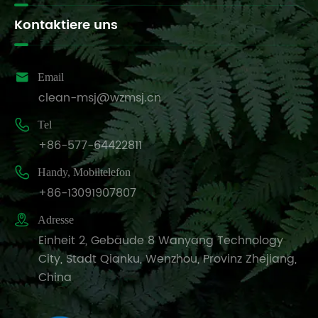
Kontaktiere uns

Email
clean-msj@wzmsj.cn

Tel
+86-577-64422811

Handy, Mobiltelefon
+86-13091907807

Adresse
Einheit 2, Gebäude 8 Wanyang Technology
City, Stadt Qianku, Wenzhou, Provinz Zhejiang,
China