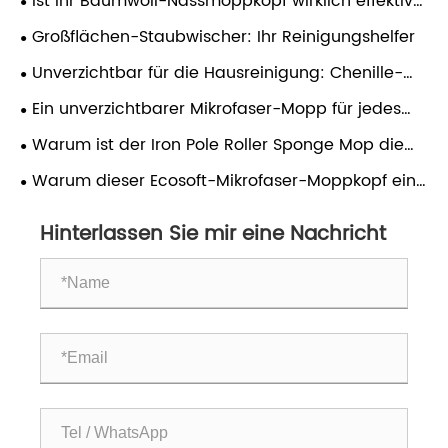
Ist Ihr Baumwoll-Nassmoppkopf wirklich effektiv
für die Tiefenreinigung?
Großflächen-Staubwischer: Ihr Reinigungshelfer
Unverzichtbar für die Hausreinigung: Chenille-
Flachmopp
Ein unverzichtbarer Mikrofaser-Mopp für jedes
Zuhause
Warum ist der Iron Pole Roller Sponge Mop die
ultimative Lösung für die Reinigung stark
Warum dieser Ecosoft-Mikrofaser-Moppkopf eine
beanspruchter Böden?
erstklassige Wahl für die hygienische Reinigung ist
Hinterlassen Sie mir eine Nachricht