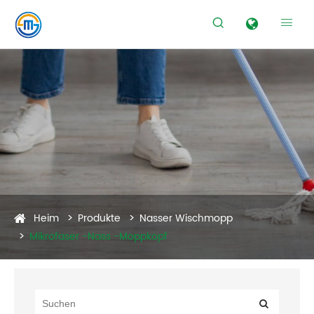


Heim
Produkte
Nasser Wischmopp
Mikrofaser -Nass -Moppkopf