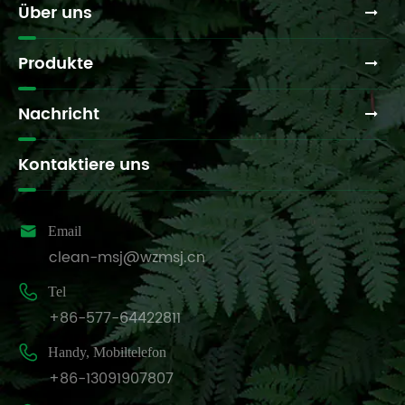
Über uns
Produkte
Nachricht
Kontaktiere uns

Email
clean-msj@wzmsj.cn

Tel
+86-577-64422811

Handy, Mobiltelefon
+86-13091907807