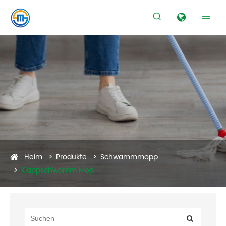


Heim
Produkte
Schwammmopp
Klappschwamm Mop