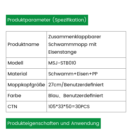
Produktparameter (Spezifikation)
Zusammenklappbarer
Produktname
Schwammmopp mit
Eisenstange
Modell
MSJ-STB010
Material
Schwamm+Eisen+PP
Moppkopfgröße
27cm/Benutzerdefiniert
Farbe
Blau、Benutzerdefiniert
CTN
105*33*50=30PCS
Produkteigenschaften und Anwendung