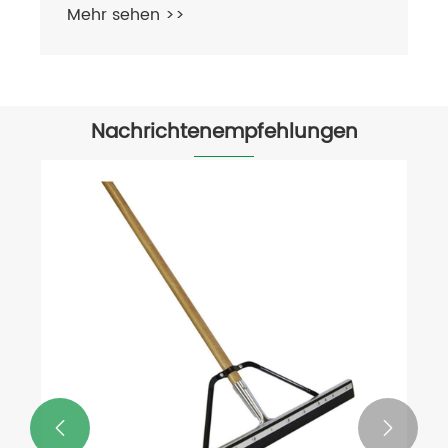
Mehr sehen >>
Nachrichtenempfehlungen
Was ist die beste Art von Mopp für die
Reinigung?
Mehr sehen >>

