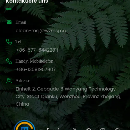
Kontaktiere uns

Email
clean-msj@wzmsj.cn

Tel
+86-577-64422811

Handy, Mobiltelefon
+86-13091907807

Adresse
Einheit 2, Gebäude 8 Wanyang Technology
City, Stadt Qianku, Wenzhou, Provinz Zhejiang,
China