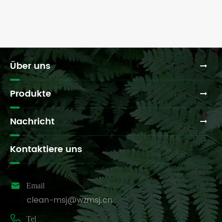
Über uns
Produkte
Nachricht
Kontaktiere uns

Email
clean-msj@wzmsj.cn

Tel