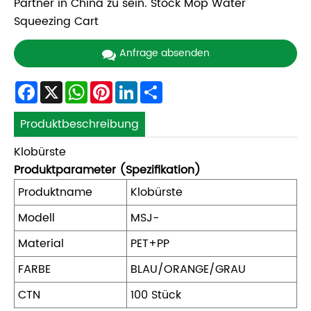
Partner in China zu sein. Stock Mop Water
Squeezing Cart
Anfrage absenden
Facebook
X
WhatsApp
Pinterest
LinkedIn
Share
Produktbeschreibung
Klobürste
Produktparameter (Spezifikation)
Produktname
Klobürste
Modell
MSJ-
Material
PET+PP
FARBE
BLAU/ORANGE/GRAU
CTN
100 Stück