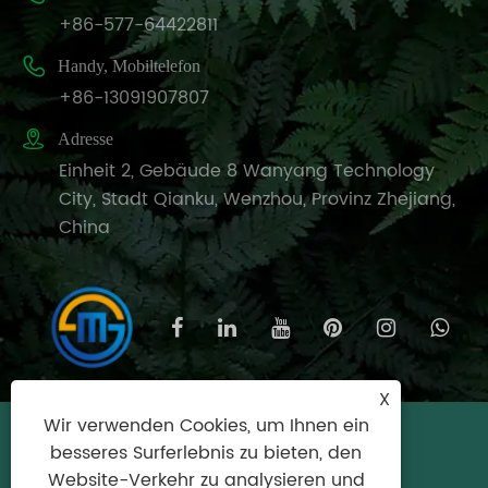
+86-577-64422811

Handy, Mobiltelefon
+86-13091907807

Adresse
Einheit 2, Gebäude 8 Wanyang Technology
City, Stadt Qianku, Wenzhou, Provinz Zhejiang,
China
X
Wir verwenden Cookies, um Ihnen ein
Copyright © 2025 Wenzhou Meishijie
besseres Surferlebnis zu bieten, den
Household Products Co., Ltd. Alle Rechte
Website-Verkehr zu analysieren und