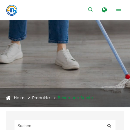


Heim
Produkte
Besen und Bürste