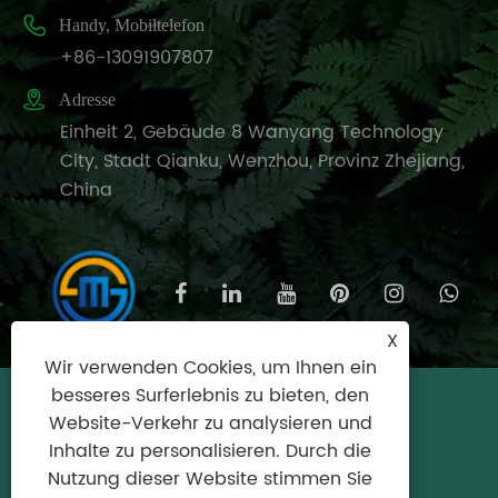

Handy, Mobiltelefon
+86-13091907807

Adresse
Einheit 2, Gebäude 8 Wanyang Technology
City, Stadt Qianku, Wenzhou, Provinz Zhejiang,
China
X
Wir verwenden Cookies, um Ihnen ein
besseres Surferlebnis zu bieten, den
Copyright © 2025 Wenzhou Meishijie
Website-Verkehr zu analysieren und
Household Products Co., Ltd. Alle Rechte
Inhalte zu personalisieren. Durch die
vorbehalten.
Nutzung dieser Website stimmen Sie