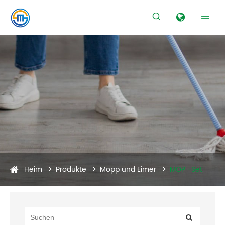


Heim
Produkte
Mopp und Eimer
MOP -Set