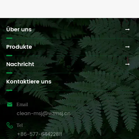
Über uns
Produkte
Nachricht
Kontaktiere uns

Email
clean-msj@wzmsj.cn

Tel
+86-577-64422811