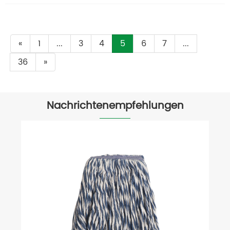
«
1
...
3
4
5
6
7
...
36
»
Nachrichtenempfehlungen