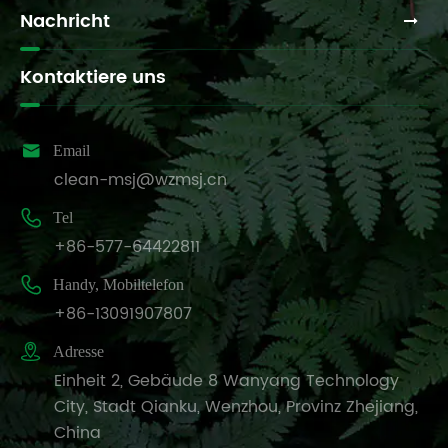
Nachricht
Kontaktiere uns

Email
clean-msj@wzmsj.cn

Tel
+86-577-64422811

Handy, Mobiltelefon
+86-13091907807

Adresse
Einheit 2, Gebäude 8 Wanyang Technology
City, Stadt Qianku, Wenzhou, Provinz Zhejiang,
China