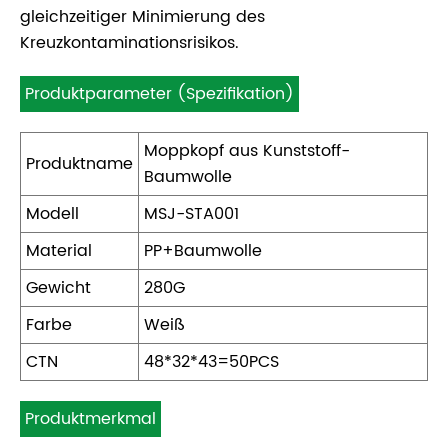
gleichzeitiger Minimierung des
Kreuzkontaminationsrisikos.
Produktparameter (Spezifikation)
Moppkopf aus Kunststoff-
Produktname
Baumwolle
Modell
MSJ-STA001
Material
PP+Baumwolle
Gewicht
280G
Farbe
Weiß
CTN
48*32*43=50PCS
Produktmerkmal