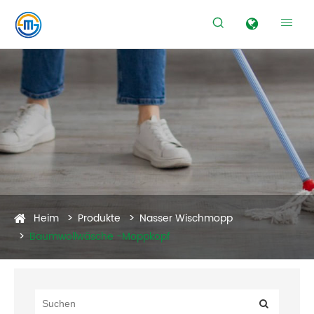


Heim
Produkte
Nasser Wischmopp
Baumwollwäsche -Moppkopf