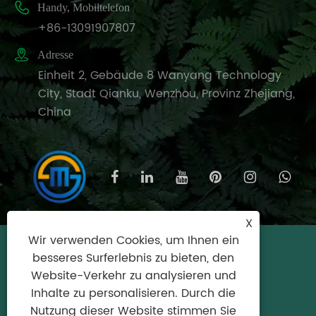

Handy, Mobiltelefon
+86-13091907807

Adresse
Einheit 2, Gebäude 8 Wanyang Technology
City, Stadt Qianku, Wenzhou, Provinz Zhejiang,
China
X
Wir verwenden Cookies, um Ihnen ein
Copyright © 2025 Wenzhou Meishijie
besseres Surferlebnis zu bieten, den
Household Products Co., Ltd. Alle Rechte
Website-Verkehr zu analysieren und
vorbehalten.
Inhalte zu personalisieren. Durch die
Nutzung dieser Website stimmen Sie