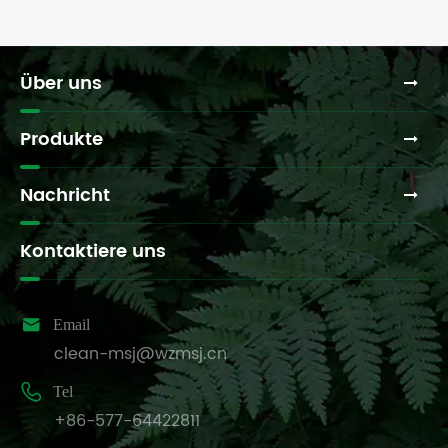
Über uns
Produkte
Nachricht
Kontaktiere uns

Email
clean-msj@wzmsj.cn

Tel
+86-577-64422811