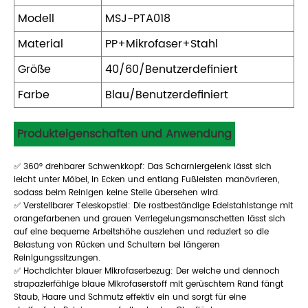
Modell
MSJ-PTA018
Material
PP+Mikrofaser+Stahl
Größe
40/60/Benutzerdefiniert
Farbe
Blau/Benutzerdefiniert
Produkteigenschaften und Anwendung
✅ 360° drehbarer Schwenkkopf: Das Scharniergelenk lässt sich
leicht unter Möbel, in Ecken und entlang Fußleisten manövrieren,
sodass beim Reinigen keine Stelle übersehen wird.
✅ Verstellbarer Teleskopstiel: Die rostbeständige Edelstahlstange mit
orangefarbenen und grauen Verriegelungsmanschetten lässt sich
auf eine bequeme Arbeitshöhe ausziehen und reduziert so die
Belastung von Rücken und Schultern bei längeren
Reinigungssitzungen.
✅ Hochdichter blauer Mikrofaserbezug: Der weiche und dennoch
strapazierfähige blaue Mikrofaserstoff mit gerüschtem Rand fängt
Staub, Haare und Schmutz effektiv ein und sorgt für eine