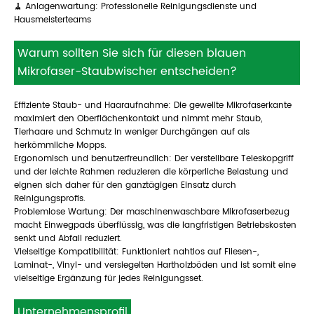
🧹 Anlagenwartung: Professionelle Reinigungsdienste und
Hausmeisterteams
Warum sollten Sie sich für diesen blauen
Mikrofaser-Staubwischer entscheiden?
Effiziente Staub- und Haaraufnahme: Die gewellte Mikrofaserkante
maximiert den Oberflächenkontakt und nimmt mehr Staub,
Tierhaare und Schmutz in weniger Durchgängen auf als
herkömmliche Mopps.
Ergonomisch und benutzerfreundlich: Der verstellbare Teleskopgriff
und der leichte Rahmen reduzieren die körperliche Belastung und
eignen sich daher für den ganztägigen Einsatz durch
Reinigungsprofis.
Problemlose Wartung: Der maschinenwaschbare Mikrofaserbezug
macht Einwegpads überflüssig, was die langfristigen Betriebskosten
senkt und Abfall reduziert.
Vielseitige Kompatibilität: Funktioniert nahtlos auf Fliesen-,
Laminat-, Vinyl- und versiegelten Hartholzböden und ist somit eine
vielseitige Ergänzung für jedes Reinigungsset.
Unternehmensprofil