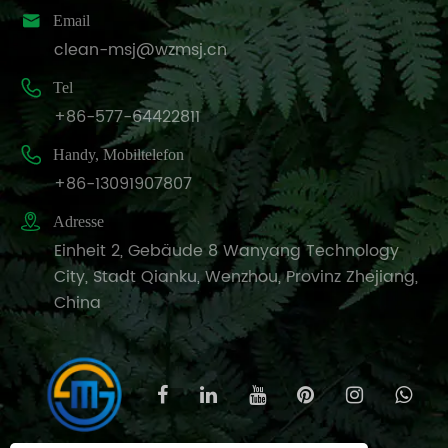

Email
clean-msj@wzmsj.cn

Tel
+86-577-64422811

Handy, Mobiltelefon
+86-13091907807

Adresse
Einheit 2, Gebäude 8 Wanyang Technology
City, Stadt Qianku, Wenzhou, Provinz Zhejiang,
China