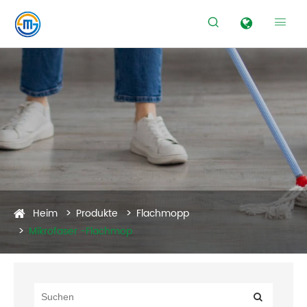


Heim
Produkte
Flachmopp
Mikrofaser -Flachmop