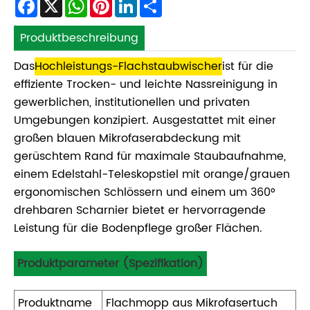
Facebook
X
WhatsApp
Pinterest
LinkedIn
Share
Produktbeschreibung
Das
Hochleistungs-Flachstaubwischer
ist für die
effiziente Trocken- und leichte Nassreinigung in
gewerblichen, institutionellen und privaten
Umgebungen konzipiert. Ausgestattet mit einer
großen blauen Mikrofaserabdeckung mit
gerüschtem Rand für maximale Staubaufnahme,
einem Edelstahl-Teleskopstiel mit orange/grauen
ergonomischen Schlössern und einem um 360°
drehbaren Scharnier bietet er hervorragende
Leistung für die Bodenpflege großer Flächen.
Produktparameter (Spezifikation)
Produktname
Flachmopp aus Mikrofasertuch